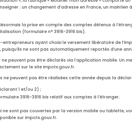
« Situation », la rubrique « Modifier mon adresse » comporte u
 renseigner : un changement d’adresse en France, un maintien
e désormais la prise en compte des comptes détenus à l’étran
alisation (formulaire n° 3916-3916 bis).
o-entrepreneurs ayant choisi le versement libératoire de l’imp
, puisqu’ils ne sont pas automatiquement reportés d’une anné
ne peuvent pas être déclarés via l’application mobile. Un me
ctement sur le site impots.gouv.fr.
ns ne peuvent pas être réalisées cette année depuis la décla
éclarant 1 et/ou 2) ;
ormulaire 3916-3916 bis relatif aux comptes à l’étranger.
i ne sont pas couvertes par la version mobile ou tablette, v
sponible sur impots.gouv.fr.