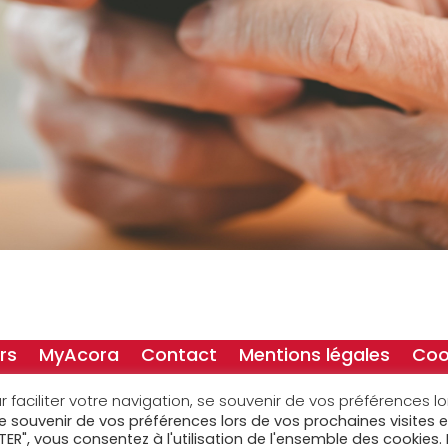
rs
MyAcora
Contact
Mentions légales
Coo
r faciliter votre navigation, se souvenir de vos préférences l
Rejoignez nous sur
 se souvenir de vos préférences lors de vos prochaines visites e
TER", vous consentez à l'utilisation de l'ensemble des cookies. 