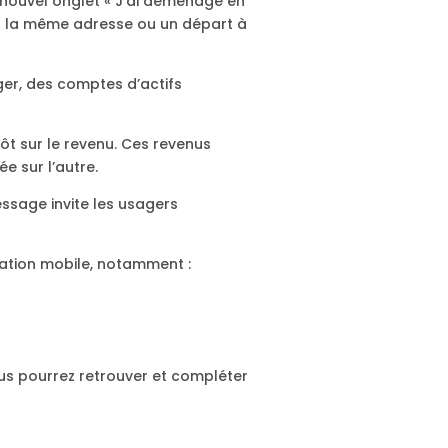
n nouvel onglet « J’ai déménagé en
 à la même adresse ou un départ à
ger, des comptes d’actifs
ôt sur le revenu. Ces revenus
e sur l’autre.
ssage invite les usagers
ration mobile, notamment :
ous pourrez retrouver et compléter