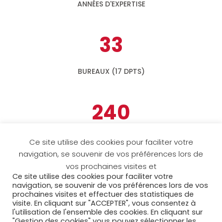
ANNÉES D'EXPERTISE
33
BUREAUX (17 DPTS)
240
COLLABORATEURS DANS LE GROUPE
Ce site utilise des cookies pour faciliter votre
navigation, se souvenir de vos préférences lors de
Accueil
Espace clients
vos prochaines visites et
Espace collaborateurs
MyAcora
Contact
Ce site utilise des cookies pour faciliter votre
navigation, se souvenir de vos préférences lors de vos
Mentions légales
Cookies
prochaines visites et effectuer des statistiques de
Politique de confidentialité
Plan du site
visite. En cliquant sur "ACCEPTER", vous consentez à
l'utilisation de l'ensemble des cookies. En cliquant sur
"Gestion des cookies" vous pouvez sélectionner les