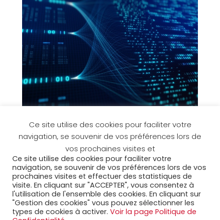
Ce site utilise des cookies pour faciliter votre
navigation, se souvenir de vos préférences lors de
Accueil
Espace clients
vos prochaines visites et
Espace collaborateurs
MyAcora
Contact
Ce site utilise des cookies pour faciliter votre
navigation, se souvenir de vos préférences lors de vos
Mentions légales
Cookies
prochaines visites et effectuer des statistiques de
Politique de confidentialité
Plan du site
visite. En cliquant sur "ACCEPTER", vous consentez à
l'utilisation de l'ensemble des cookies. En cliquant sur
"Gestion des cookies" vous pouvez sélectionner les
Rejoignez nous sur
types de cookies à activer.
Voir la page Politique de