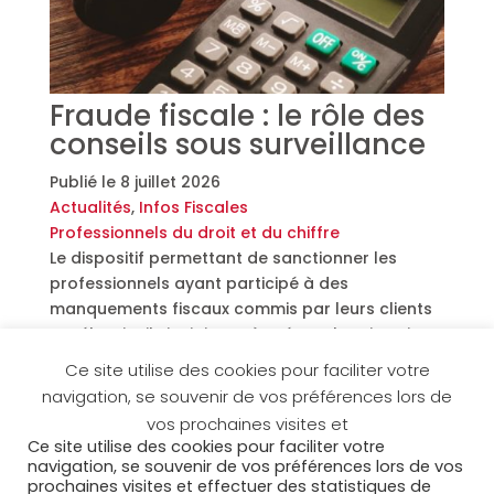
Fraude fiscale : le rôle des
conseils sous surveillance
Publié le
8 juillet 2026
Actualités
,
Infos Fiscales
Professionnels du droit et du chiffre
Le dispositif permettant de sanctionner les
professionnels ayant participé à des
manquements fiscaux commis par leurs clients
est élargi. S’il visait jusqu’à présent les situations
les plus graves, il concernera désormais de
Ce site utilise des cookies pour faciliter votre
nouveaux cas de manquements sanctionnés
navigation, se souvenir de vos préférences lors de
par l’administration fiscale. Lesquels ?
vos prochaines visites et
Ce site utilise des cookies pour faciliter votre
Lire la suite
navigation, se souvenir de vos préférences lors de vos
Pagination
Précédent
1
2
3
…
69
Suivant
prochaines visites et effectuer des statistiques de