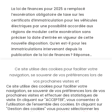
La loi de finances pour 2025 a remplacé
l’exonération obligatoire de taxe sur les
certificats d’immatriculation pour les véhicules
électriques par une possibilité accordée aux
régions de moduler cette exonération sans
préciser la date d’entrée en vigueur de cette
nouvelle disposition. Qu’en est-il pour les
immatriculations intervenant depuis la
publication de la loi de finances ? Réponse…
Ce site utilise des cookies pour faciliter votre
« Entrées précédentes
navigation, se souvenir de vos préférences lors de
Accueil
Espace clients
vos prochaines visites et
Espace collaborateurs
MyAcora
Contact
Ce site utilise des cookies pour faciliter votre
navigation, se souvenir de vos préférences lors de vos
Mentions légales
Cookies
prochaines visites et effectuer des statistiques de
Politique de confidentialité
Plan du site
visite. En cliquant sur "ACCEPTER", vous consentez à
l'utilisation de l'ensemble des cookies. En cliquant sur
"Gestion des cookies" vous pouvez sélectionner les