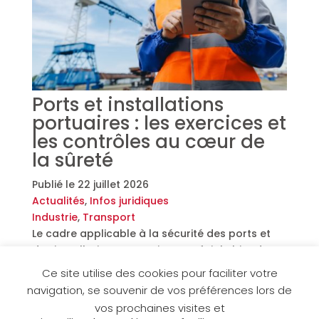
Ports et installations
portuaires : les exercices et
les contrôles au cœur de
la sûreté
Publié le
22 juillet 2026
Actualités
,
Infos juridiques
Industrie
,
Transport
Le cadre applicable à la sécurité des ports et
des installations portuaires ont fait l’objet d’un
travail de refonte par le Gouvernement, qui vient
Ce site utilise des cookies pour faciliter votre
de traiter le sujet des exercices et des contrôles
navigation, se souvenir de vos préférences lors de
de sûreté. Que faut-il savoir à ce sujet ?
vos prochaines visites et