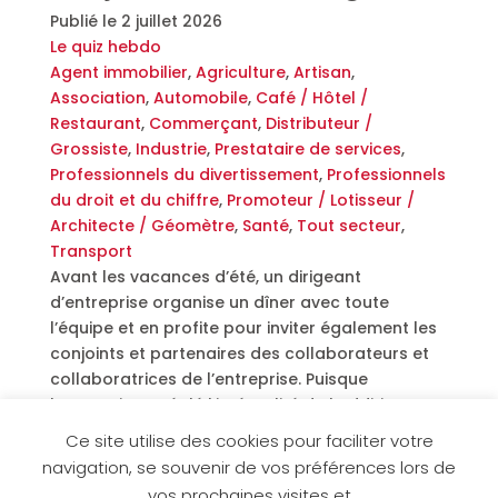
Publié le
2 juillet 2026
Le quiz hebdo
Agent immobilier
,
Agriculture
,
Artisan
,
Association
,
Automobile
,
Café / Hôtel /
Restaurant
,
Commerçant
,
Distributeur /
Grossiste
,
Industrie
,
Prestataire de services
,
Professionnels du divertissement
,
Professionnels
du droit et du chiffre
,
Promoteur / Lotisseur /
Architecte / Géomètre
,
Santé
,
Tout secteur
,
Transport
Avant les vacances d’été, un dirigeant
d’entreprise organise un dîner avec toute
l’équipe et en profite pour inviter également les
conjoints et partenaires des collaborateurs et
collaboratrices de l’entreprise. Puisque
l’entreprise a réglé l’intégralité de l’addition, se
pose la question de la TVA. Par principe, la TVA
Ce site utilise des cookies pour faciliter votre
acquittée par l’entreprise dans un cadre
navigation, se souvenir de vos préférences lors de
professionnel est […]
vos prochaines visites et