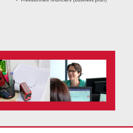
Prévisionnels financiers (business plan)
kies
Politique de confidentialité
Plan du site