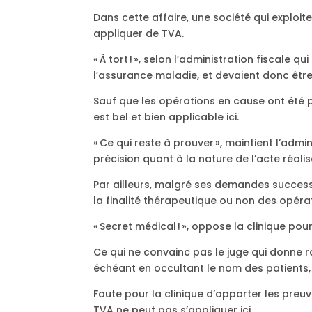
Dans cette affaire, une société qui exploi
appliquer de TVA.
« À tort ! », selon l’administration fiscale
l’assurance maladie, et devaient donc êtr
Sauf que les opérations en cause ont été p
est bel et bien applicable ici.
« Ce qui reste à prouver », maintient l’admi
précision quant à la nature de l’acte réalis
Par ailleurs, malgré ses demandes successi
la finalité thérapeutique ou non des opéra
« Secret médical ! », oppose la clinique pou
Ce qui ne convainc pas le juge qui donne ra
échéant en occultant le nom des patients, j
Faute pour la clinique d’apporter les preuv
TVA ne peut pas s’appliquer ici.