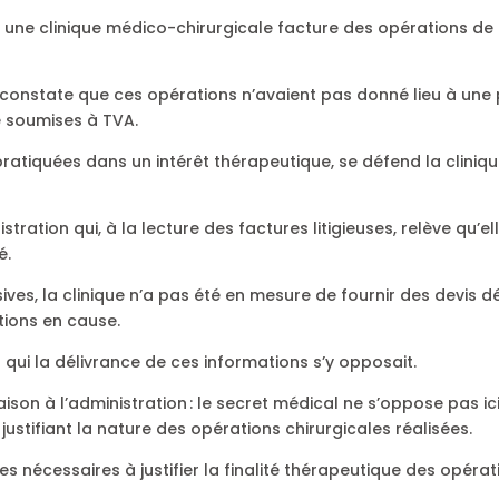
te une clinique médico-chirurgicale facture des opérations de
 qui constate que ces opérations n’avaient pas donné lieu à une
e soumises à TVA.
ratiquées dans un intérêt thérapeutique, se défend la cliniqu
nistration qui, à la lecture des factures litigieuses, relève qu
é.
ves, la clinique n’a pas été en mesure de fournir des devis 
tions en cause.
r qui la délivrance de ces informations s’y opposait.
ison à l’administration : le secret médical ne s’oppose pas ici
ustifiant la nature des opérations chirurgicales réalisées.
es nécessaires à justifier la finalité thérapeutique des opéra