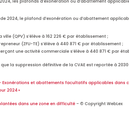
en 2024, les plafonds d’exonération ou d’abattement applicabl
 de 2024, le plafond d’exonération ou d’abattement applicabl
 la ville (QPV) s’élève à 162 226 € par établissement ;
trepreneur (ZFU-TE) s’élève à 440 871 € par établissement ;
xerçant une activité commerciale s’élève à 440 871 € par éta
r que la suppression définitive de la CVAE est reportée à 2030
AE – Exonérations et abattements facultatifs applicables dans 
our 2024 »
plantées dans une zone en difficulté
– © Copyright WebLex