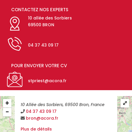
CONTACTEZ NOS EXPERTS
10 allée des Sorbiers
69500 BRON
04 37 43 09 17
POUR ENVOYER VOTRE CV
stpriest@acora.fr
69 - Rhône - Bron
+
⤢
10 Allée des Sorbiers, 69500 Bron, France
−
04 37 43 09 17
bron@acora.fr
Plus de détails