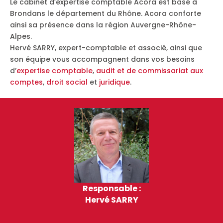
Le cabinet d’expertise comptable Acora est basé à
Brondans le département du Rhône. Acora conforte
ainsi sa présence dans la région Auvergne-Rhône-
Alpes.
Hervé SARRY, expert-comptable et associé, ainsi que
son équipe vous accompagnent dans vos besoins
d’
expertise comptable
,
audit et de commissariat aux
comptes
,
droit social
et
juridique
.
Responsable :
Hervé SARRY