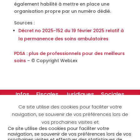
également habilité à mettre en place une
organisation propre par un numéro dédié.
Sources :
Décret no 2025-152 du 19 février 2025 relatif à
la permanence des soins ambulatoires
PDSA : plus de professionnels pour des meilleurs
soins
– © Copyright WebLex
Infos
Fiscales
Juridiques
Sociales
Créateurs
Dessins
Ce site utilise des cookies pour faciliter votre
navigation, se souvenir de vos préférences lors de
Accueil
Espace clients
vos prochaines visites et
Espace collaborateurs
MyAcora
Contact
Ce site utilise des cookies pour faciliter votre
navigation, se souvenir de vos préférences lors de vos
Mentions légales
Cookies
prochaines visites et effectuer des statistiques de