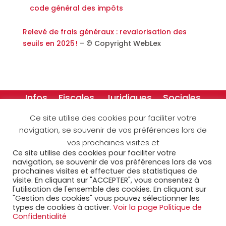
code général des impôts
Relevé de frais généraux : revalorisation des
seuils en 2025 !
– © Copyright WebLex
Infos
Fiscales
Juridiques
Sociales
Créateurs
Dessins
Ce site utilise des cookies pour faciliter votre
navigation, se souvenir de vos préférences lors de
Accueil
Espace clients
vos prochaines visites et
Espace collaborateurs
MyAcora
Contact
Ce site utilise des cookies pour faciliter votre
navigation, se souvenir de vos préférences lors de vos
Mentions légales
Cookies
prochaines visites et effectuer des statistiques de
visite. En cliquant sur "ACCEPTER", vous consentez à
Politique de confidentialité
Plan du site
l'utilisation de l'ensemble des cookies. En cliquant sur
"Gestion des cookies" vous pouvez sélectionner les
Rejoignez nous sur
types de cookies à activer.
Voir la page Politique de
Confidentialité