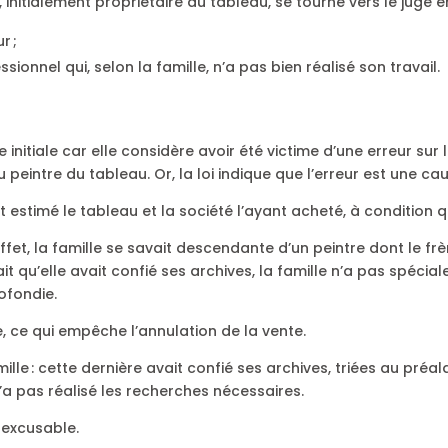
 initialement propriétaire du tableau, se tourne vers le juge en
r ;
nnel qui, selon la famille, n’a pas bien réalisé son travail.
initiale car elle considère avoir été victime d’une erreur sur l
du peintre du tableau. Or, la loi indique que l’erreur est une 
nt estimé le tableau et la société l’ayant acheté, à condition q
n effet, la famille se savait descendante d’un peintre dont le fr
it qu’elle avait confié ses archives, la famille n’a pas spécia
ofondie.
, ce qui empêche l’annulation de la vente.
amille : cette dernière avait confié ses archives, triées au préa
n’a pas réalisé les recherches nécessaires.
n excusable.